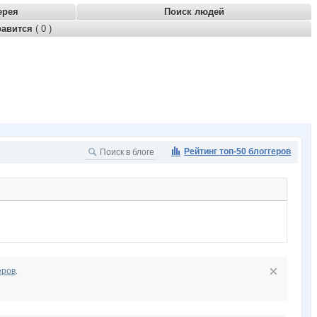
ерея
Поиск людей
равится
( 0 )
Рейтинг топ-50 блоггеров
еров
.