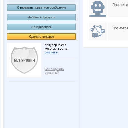
Посетит
Отправить приватное сообщение
Добавить в друзья
Игнорировать
Посмотре
Сделать подарок
популярность:
Не участвует в
рейтинге
Как получить
уровень?