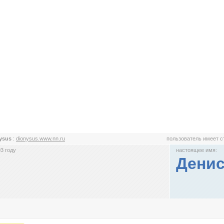
ysus
:
dionysus.www.nn.ru
пользователь имеет 
3 году
настоящее имя:
Дени